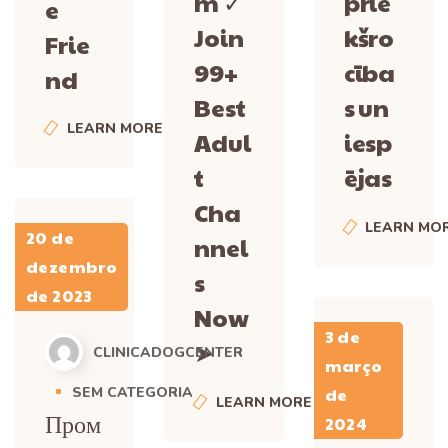
m ✓
prie
e
Join
kšro
Frie
99+
cība
nd
Best
s un
LEARN MORE
Adul
iesp
t
ējas
Cha
LEARN MO
20 de
nnel
dezembro
s
de 2023
Now
3 de
➤
CLINICADOGCENTER
março
de
SEM CATEGORIA
LEARN MORE
Пром
2024