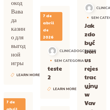
окод
CLINIC
Вава
7 de
SEM CATE
да
abril
Jak
казин
de
zdo
о для
2026
być
выгод
bon
CLINICADOGCENTER
ной
us
SEM CATEGORIA
игры
teste
rejes
2
trac
LEARN MORE
yjny
LEARN MORE
w
Vav
7 de
abril