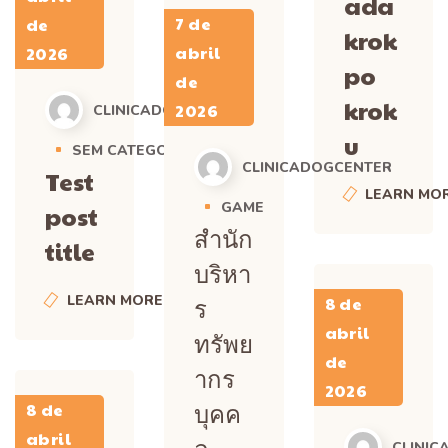
ada
7 de
de
krok
abril
2026
po
de
krok
2026
CLINICADOGCENTER
u
SEM CATEGORIA
CLINICADOGCENTER
Test
LEARN MO
GAME
post
สำนัก
title
บริหา
ร
LEARN MORE
8 de
abril
ทรัพย
de
ากร
2026
บุคค
8 de
abril
CLINIC