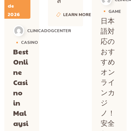
ล
de
GAME
2026
LEARN MORE
日本
語対
CLINICADOGCENTER
応の
CASINO
おす
Best
すめ
Onli
オン
ne
ライ
Casi
ンカ
no
ジ
in
ノ！
Mal
安全
aysi