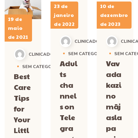
23 de
10 de
janeiro
dezembro
19 de
de 2022
de 2023
maio
de 2021
CLINICADOGCENTER
CLINIC
SEM CATEGORIA
SEM CATE
CLINICADOGCENTER
Adul
Vav
SEM CATEGORIA
ts
ada
Best
cha
kazi
Care
nnel
no
Tips
s on
māj
for
Tele
asla
Your
gra
pa
Littl