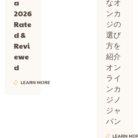
なオ
a
ンカ
2026
ジの
Rate
選び
d &
方を
Revi
紹介
ewe
オン
d
ライ
LEARN MORE
ンカ
ジノ
ジャ
パン
LEARN MO