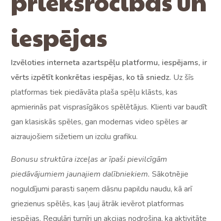
priekšrocības un
iespējas
Izvēloties interneta azartspēļu platformu, iespējams, ir
vērts izpētīt konkrētas iespējas, ko tā sniedz.
Uz šīs
platformas tiek piedāvāta plaša spēļu klāsts, kas
apmierinās pat visprasīgākos spēlētājus. Klienti var baudīt
gan klasiskās spēles, gan modernas video spēles ar
aizraujošiem sižetiem un izcilu grafiku.
Bonusu struktūra izceļas ar īpaši pievilcīgām
piedāvājumiem jaunajiem dalībniekiem.
Sākotnējie
noguldījumi parasti saņem dāsnu papildu naudu, kā arī
griezienus spēlēs, kas ļauj ātrāk ievērot platformas
iespējas. Regulāri turnīri un akcijas nodrošina, ka aktivitāte