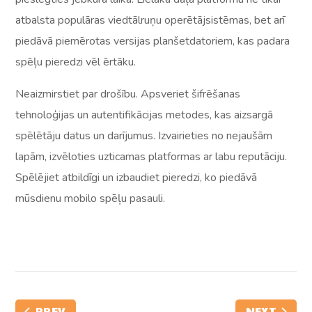
atbalsta populāras viedtālruņu operētājsistēmas, bet arī
piedāvā piemērotas versijas planšetdatoriem, kas padara
spēļu pieredzi vēl ērtāku.
Neaizmirstiet par drošību. Apsveriet šifrēšanas
tehnoloģijas un autentifikācijas metodes, kas aizsargā
spēlētāju datus un darījumus. Izvairieties no nejaušām
lapām, izvēloties uzticamas platformas ar labu reputāciju.
Spēlējiet atbildīgi un izbaudiet pieredzi, ko piedāvā
mūsdienu mobilo spēļu pasauli.
PREV
NEXT