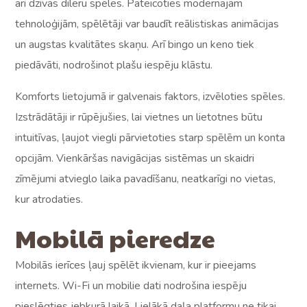
arī dzīvās dīleru spēles. Pateicoties modernajām
tehnoloģijām, spēlētāji var baudīt reālistiskas animācijas
un augstas kvalitātes skaņu. Arī bingo un keno tiek
piedāvāti, nodrošinot plašu iespēju klāstu.
Komforts lietojumā ir galvenais faktors, izvēloties spēles.
Izstrādātāji ir rūpējušies, lai vietnes un lietotnes būtu
intuitīvas, ļaujot viegli pārvietoties starp spēlēm un konta
opcijām. Vienkāršas navigācijas sistēmas un skaidri
zīmējumi atvieglo laika pavadīšanu, neatkarīgi no vietas,
kur atrodaties.
Mobilā pieredze
Mobilās ierīces ļauj spēlēt ikvienam, kur ir pieejams
internets. Wi-Fi un mobilie dati nodrošina iespēju
pieslēgties jebkurā laikā. Lielākā daļa platformu ne tikai