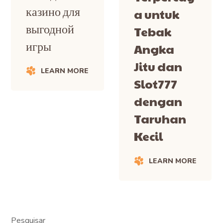
казино для
a untuk
выгодной
Tebak
игры
Angka
Jitu dan
LEARN MORE
Slot777
dengan
Taruhan
Kecil
LEARN MORE
Pesquisar