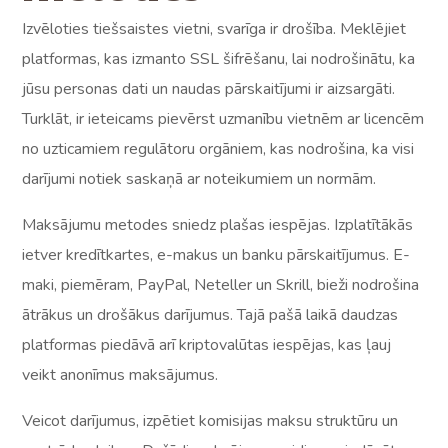
Izvēloties tiešsaistes vietni, svarīga ir drošība. Meklējiet
platformas, kas izmanto SSL šifrēšanu, lai nodrošinātu, ka
jūsu personas dati un naudas pārskaitījumi ir aizsargāti.
Turklāt, ir ieteicams pievērst uzmanību vietnēm ar licencēm
no uzticamiem regulātoru orgāniem, kas nodrošina, ka visi
darījumi notiek saskaņā ar noteikumiem un normām.
Maksājumu metodes sniedz plašas iespējas. Izplatītākās
ietver kredītkartes, e-makus un banku pārskaitījumus. E-
maki, piemēram, PayPal, Neteller un Skrill, bieži nodrošina
ātrākus un drošākus darījumus. Tajā pašā laikā daudzas
platformas piedāvā arī kriptovalūtas iespējas, kas ļauj
veikt anonīmus maksājumus.
Veicot darījumus, izpētiet komisijas maksu struktūru un